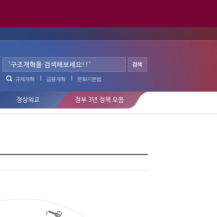
규제개혁
금융개혁
문화기본법
정상외교
정부 3년 정책 모음