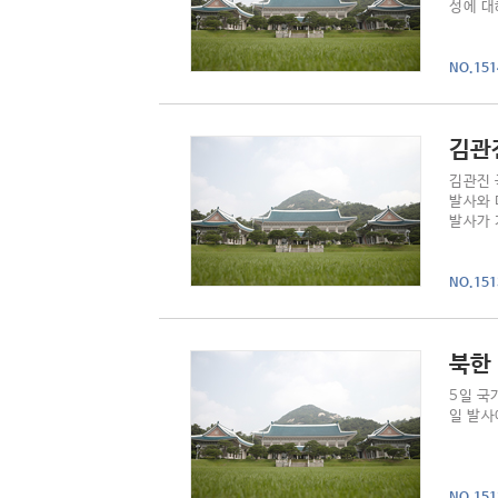
성에 대
NO.151
김관
김관진 
발사와 
발사가 
로 하였
NO.151
북한
5일 국
일 발사
NO.151