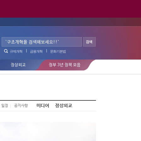
규제개혁
금융개혁
문화기본법
정상외교
정부 3년 정책 모음
미디어
정상외교
일정
공지사항