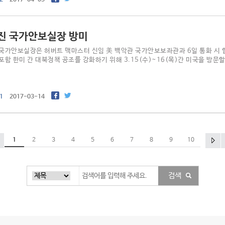
진 국가안보실장 방미
국가안보실장은 허버트 맥마스터 신임 美 백악관 국가안보보좌관과 6일 통화 시 
포함 한미 간 대북정책 공조를 강화하기 위해 3.15(수)~16(목)간 미국을 방문
1
017-03-14
1
3
4
5
6
7
8
9
10
검색