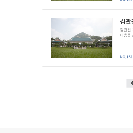
김관
김관진 
대응을 
NO.151