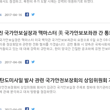
해서도 점검하고, 북한의 추가 도발 시에는 강력히 대응하기로 하였다.
4
017-04-16
진 국가안보실장과 맥마스터 美 국가안보보좌관 간 통
국가안보실장은 맥마스터 미국 백악관 국가안보보좌관의 요청으로 6일 오전 08:0
미중 정상회담과 관련한 전화 협의를 가졌습니다. 금번 통화 시 양측은 국제사회
거듭되고 있는 데 대해 강력히 규탄하고, 한미 양국간 긴밀한 공조하에 유엔 안
습니..
3
017-04-06
 탄도미사일 발사 관련 국가안전보장회의 상임위원회 
가안전보장회의 상임위원회 회의가 김관진 국가안보실장 주재로 청와대 위기관리
에 관해 분석하고 대처 방향을 점검하였다.
2
017-04-05