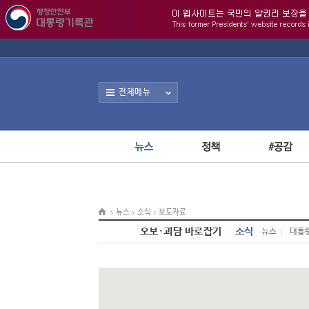
전체메뉴
뉴스
소식
보도자료
오보·괴담 바로잡기
소식
뉴스
대통