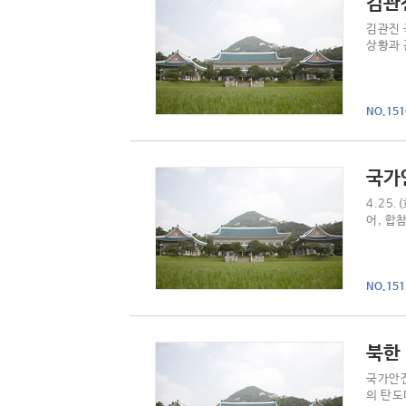
김관
김관진 
상황과 
NO.151
국가
4.25
어, 합
NO.151
북한
국가안전
의 탄도