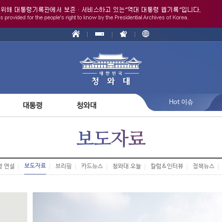
Hot 이슈
보도자료
령 연설
브리핑
카드뉴스
청와대 오늘
칼럼&인터뷰
정책뉴스