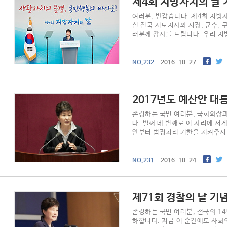
제4회 지방자치의 날 
여러분, 반갑습니다. 제4회 지방
신 전국 시도지사와 시장, 군수,
러분께 감사를 드립니다. 우리 지
게 만..
NO.232
016-10-27
017년도 예산안 대
존경하는 국민 여러분, 국회의장과
다. 벌써 네 번째로 이 자리에 서
안부터 법정처리 기한을 지켜주시
다. 정부..
NO.231
016-10-24
제71회 경찰의 날 기
존경하는 국민 여러분, 전국의 1
하합니다. 지금 이 순간에도 사회