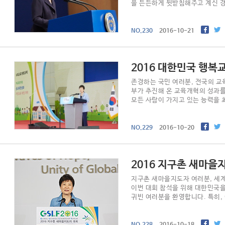
을 든든하게 뒷받침해주고 계신 경
NO.230
016-10-21
016 대한민국 행복
존경하는 국민 여러분, 전국의 교
부가 추진해 온 교육개혁의 성과를
모든 사람이 가지고 있는 능력을 
한, 교..
NO.229
016-10-20
016 지구촌 새마을
지구촌 새마을지도자 여러분, 세계
이번 대회 참석을 위해 대한민국을
귀빈 여러분을 환영합니다. 특히,
마을 지도..
NO.228
016-10-18